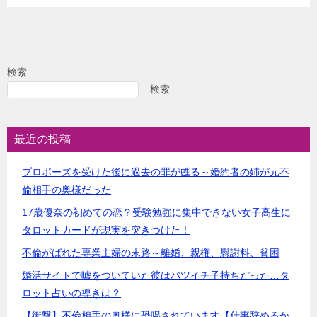
検索
検索
最近の投稿
プロポーズを受けた後に過去の罪が甦る～婚約者の姉が元不
倫相手の奥様だった
17歳優奈の初めての恋？受験勉強に集中できない女子高生に
タロットカードが現実を突きつけた！
不倫がばれた専業主婦の末路～離婚、親権、慰謝料、貧困
婚活サイトで嘘をついていた彼はバツイチ子持ちだった…タ
ロット占いの導きは？
【衝撃】不倫相手の奥様に恐喝されています【仕事辞めるか